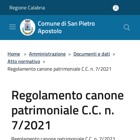
Salta al contenuto principale
Regione Calabria
Comune di San Pietro
Apostolo
Home
>
Amministrazione
>
Documenti e dati
>
Atto normativo
>
Regolamento canone patrimoniale C.C. n. 7/2021
Regolamento canone
patrimoniale C.C. n.
7/2021
Regolamento canone patrimoniale C.C. n. 7/2021