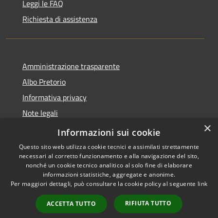
Leggi le FAQ
Richiesta di assistenza
Amministrazione trasparente
Albo Pretorio
Informativa privacy
Note legali
×
Dichiarazione di accessibilità
Informazioni sui cookie
Questo sito web utilizza cookie tecnici e assimilati strettamente
necessari al corretto funzionamento e alla navigazione del sito,
nonché un cookie tecnico analitico al solo fine di elaborare
informazioni statistiche, aggregate e anonime.
RSS
Copyright © 2026 • Comune di
Per maggiori dettagli, può consultare la cookie policy al seguente
link
Accessibilità
San Pietro Apostolo • Powered
Privacy
Municipium
Accesso
by
•
RIFIUTA TUTTO
ACCETTA TUTTO
Cookie
redazione