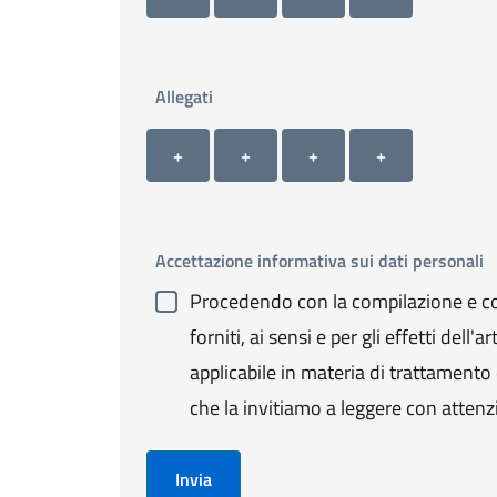
Allegati
Allegato 1
Allegato 2
Allegato 3
Allegato 4
+ Carica allegato 1
+ Carica allegato 2
+ Carica allegato 3
+ Carica allegato 4
+
+
+
+
Accettazione informativa sui dati personali
Procedendo con la compilazione e con
forniti, ai sensi e per gli effetti de
applicabile in materia di trattamento de
che la invitiamo a leggere con attenz
Invia