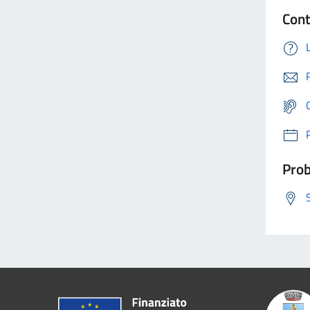
Cont
Prob