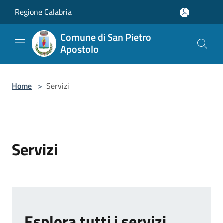
Salta al contenuto principale
Regione Calabria
Comune di San Pietro
Apostolo
Home
>
Servizi
Servizi
Esplora tutti i servizi