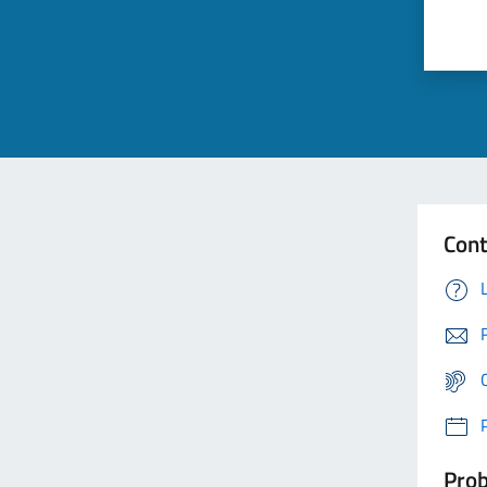
Cont
Prob