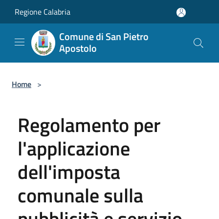
Salta al contenuto principale
Regione Calabria
Comune di San Pietro
Apostolo
Home
>
Regolamento per
l'applicazione
dell'imposta
comunale sulla
pubblicità e servizio