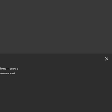
×
nzionamento e
nformazioni
Municipium
Accesso
 San Pietro Apostolo • Powered by
•
redazione