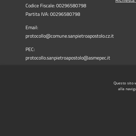
Codice Fiscale: 00296580798
Partita IVA: 00296580798
Email:
protocollo@comune.sanpietroapostolo.cz.it
PEC:
protocollo.sanpietroapostolo@asmepec.it
Questo sito 
alla navig
RSS
Accessibilità
Privacy
Cookie
Mappa de