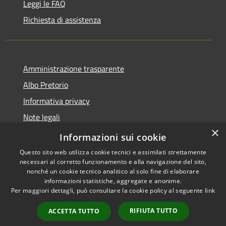
Leggi le FAQ
Richiesta di assistenza
Amministrazione trasparente
Albo Pretorio
Informativa privacy
Note legali
×
Dichiarazione di accessibilità
Informazioni sui cookie
Questo sito web utilizza cookie tecnici e assimilati strettamente
necessari al corretto funzionamento e alla navigazione del sito,
nonché un cookie tecnico analitico al solo fine di elaborare
informazioni statistiche, aggregate e anonime.
RSS
Copyright © 2026 • Comune di
Per maggiori dettagli, può consultare la cookie policy al seguente
link
Accessibilità
San Pietro Apostolo • Powered
Privacy
Municipium
Accesso
by
•
RIFIUTA TUTTO
ACCETTA TUTTO
Cookie
redazione