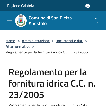
Salta al contenuto principale
Regione Calabria
Comune di San Pietro
Apostolo
Home
>
Amministrazione
>
Documenti e dati
>
Atto normativo
>
Regolamento per la fornitura idrica C.C. n. 23/2005
Regolamento per la
fornitura idrica C.C. n.
23/2005
Regolamento per la fornitura idrica C.C. n. 23/2005