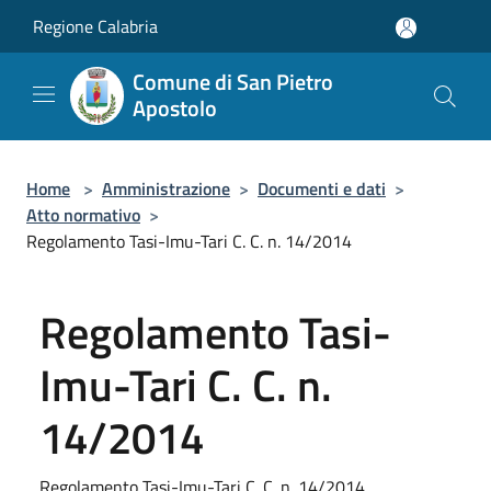
Salta al contenuto principale
Regione Calabria
Comune di San Pietro
Apostolo
Home
>
Amministrazione
>
Documenti e dati
>
Atto normativo
>
Regolamento Tasi-Imu-Tari C. C. n. 14/2014
Regolamento Tasi-
Imu-Tari C. C. n.
14/2014
Regolamento Tasi-Imu-Tari C. C. n. 14/2014