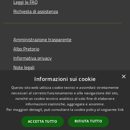
Leggi le FAQ
Richiesta di assistenza
Amministrazione trasparente
Albo Pretorio
Informativa privacy
Note legali
×
Dichiarazione di accessibilità
Informazioni sui cookie
Questo sito web utilizza cookie tecnici e assimilati strettamente
necessari al corretto funzionamento e alla navigazione del sito,
nonché un cookie tecnico analitico al solo fine di elaborare
informazioni statistiche, aggregate e anonime.
RSS
Copyright © 2026 • Comune di
Per maggiori dettagli, può consultare la cookie policy al seguente
link
Accessibilità
San Pietro Apostolo • Powered
Privacy
Municipium
Accesso
by
•
RIFIUTA TUTTO
ACCETTA TUTTO
Cookie
redazione