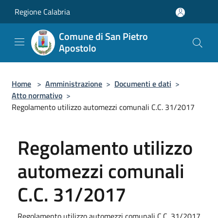
Salta al contenuto principale
Regione Calabria
Comune di San Pietro
Apostolo
Home
>
Amministrazione
>
Documenti e dati
>
Atto normativo
>
Regolamento utilizzo automezzi comunali C.C. 31/2017
Regolamento utilizzo
automezzi comunali
C.C. 31/2017
Regolamento utilizzo automezzi comunali C.C. 31/2017