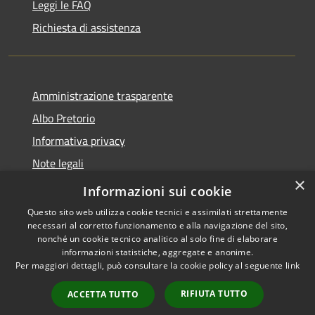
Leggi le FAQ
Richiesta di assistenza
Amministrazione trasparente
Albo Pretorio
Informativa privacy
Note legali
×
Dichiarazione di accessibilità
Informazioni sui cookie
Questo sito web utilizza cookie tecnici e assimilati strettamente
necessari al corretto funzionamento e alla navigazione del sito,
nonché un cookie tecnico analitico al solo fine di elaborare
informazioni statistiche, aggregate e anonime.
RSS
Copyright © 2026 • Comune di
Per maggiori dettagli, può consultare la cookie policy al seguente
link
Accessibilità
San Pietro Apostolo • Powered
Privacy
Municipium
Accesso
by
•
RIFIUTA TUTTO
ACCETTA TUTTO
Cookie
redazione