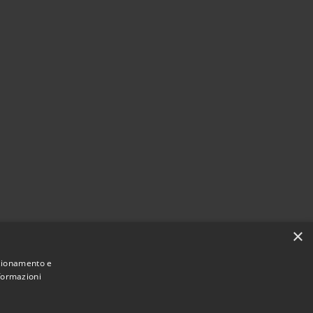
×
nzionamento e
nformazioni