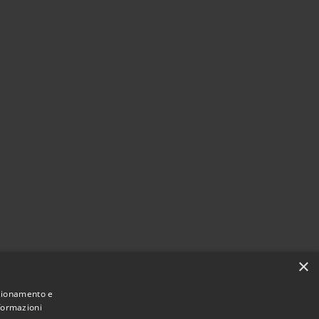
×
nzionamento e
nformazioni