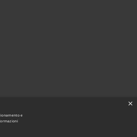
×
nzionamento e
nformazioni