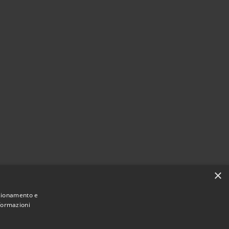
×
nzionamento e
nformazioni