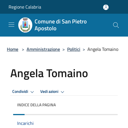
Salta al contenuto principale
Regione Calabria
Comune di San Pietro
Apostolo
Home
>
Amministrazione
>
Politici
>
Angela Tomaino
Angela Tomaino
Condividi
Vedi azioni
INDICE DELLA PAGINA
Incarichi