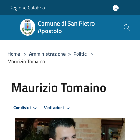
Salta al contenuto principale
Regione Calabria
Comune di San Pietro
Apostolo
Home
>
Amministrazione
>
Politici
>
Maurizio Tomaino
Maurizio Tomaino
Condividi
Vedi azioni