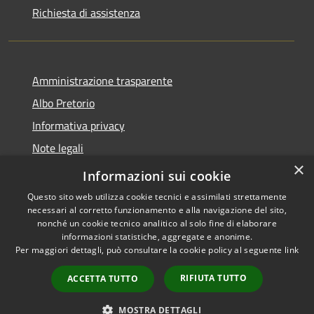
Richiesta di assistenza
Amministrazione trasparente
Albo Pretorio
Informativa privacy
Note legali
×
Dichiarazione di accessibilità
Informazioni sui cookie
Questo sito web utilizza cookie tecnici e assimilati strettamente
necessari al corretto funzionamento e alla navigazione del sito,
nonché un cookie tecnico analitico al solo fine di elaborare
informazioni statistiche, aggregate e anonime.
RSS
Copyright © 2026 • Comune di
Per maggiori dettagli, può consultare la cookie policy al seguente
link
Accessibilità
San Pietro Apostolo • Powered
Privacy
Municipium
Accesso
by
•
RIFIUTA TUTTO
ACCETTA TUTTO
Cookie
redazione
Mappa del sito
MOSTRA DETTAGLI