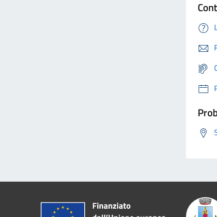
Cont
Prob