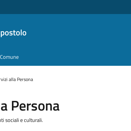
Apostolo
il Comune
rvizi alla Persona
lla Persona
i sociali e culturali.